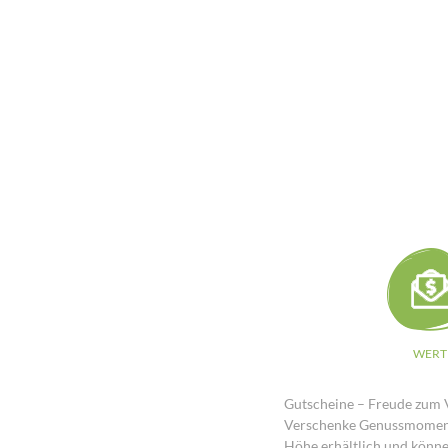
WERT
Gutscheine – Freude zum
Verschenke Genussmomente 
Höhe erhältlich und könne